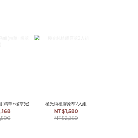
(精華+極萃光)
極光純植膠原萃2入組
,168
NT$1,580
,500
NT$2,360