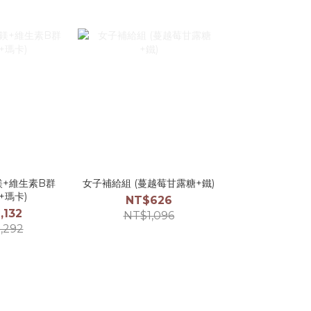
鎂+維生素B群
女子補給組 (蔓越莓甘露糖+鐵)
+瑪卡)
NT$626
,132
NT$1,096
,292