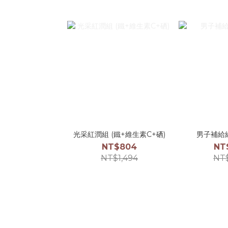
光采紅潤組 (鐵+維生素C+硒)
男子補給組
NT$804
NT
NT$1,494
NT$