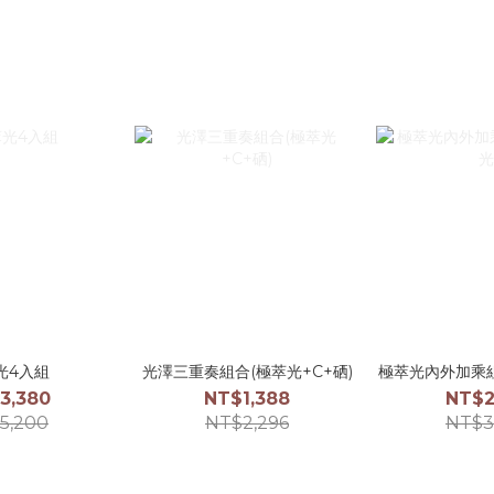
光4入組
光澤三重奏組合(極萃光+C+硒)
極萃光內外加乘組
3,380
NT$1,388
NT$2
5,200
NT$2,296
NT$3