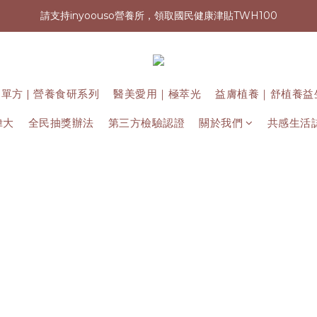
請支持inyoouso營養所，領取國民健康津貼TWH100
新會員加入再送購物金(現領現折)
讓台灣健康再次偉大 | 2026我們想要做的事
新會員加入再送購物金(現領現折)
單方 | 營養食研系列
醫美愛用｜極萃光
益膚植養｜舒植養益
偉大
全民抽獎辦法
第三方檢驗認證
關於我們
共感生活