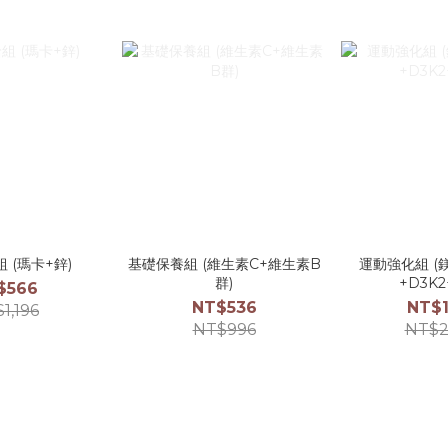
 (瑪卡+鋅)
基礎保養組 (維生素C+維生素B
運動強化組 (
群)
+D3K2
$566
NT$536
NT$1
1,196
NT$996
NT$2