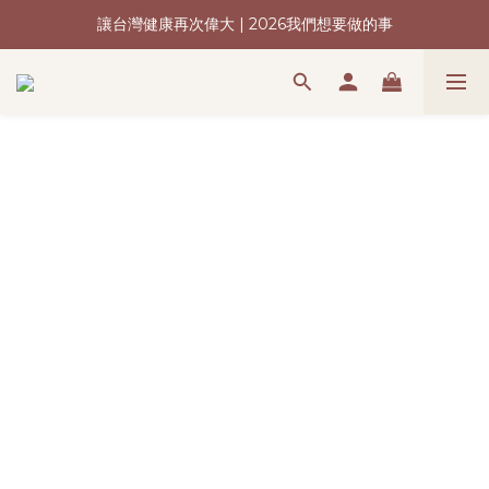
讓台灣健康再次偉大 | 2026我們想要做的事
新會員加入再送購物金(現領現折)
新會員加入再送購物金(現領現折)