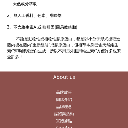
1
、天然
成分萃
取
2
、無人工香料、色素、甜味劑
3
、不含維生素
A
或 咖啡因
(
因易致畸胎
)
不論是動物性或植物性膠原蛋白，都是以小分子形式攝取進
體內後在體內“重新組裝”成膠原蛋白，但植萃本身已含天然維生
素
C
幫助膠原蛋白生成，所以不用另外服用維生素
C
方便許多也安
全許多！
About us
品牌故事
團隊介紹
品牌理念
媒體與活動
實體據點