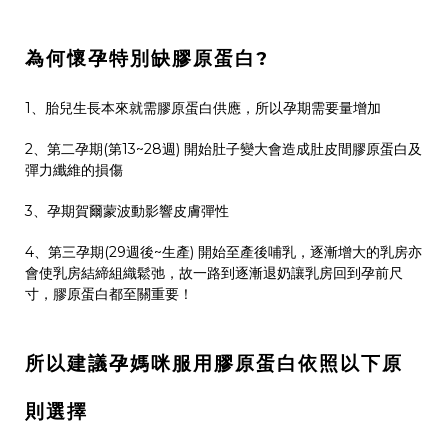
為何懷孕特別缺膠原蛋白
?
1
、胎兒生長本來就需膠原蛋白供應，所以孕期需要量增加
2
、第二孕期
(
第
13~28
週
)
開始肚子變大會造成肚皮間膠原蛋白及
彈力纖維的損傷
3
、孕期賀爾蒙波動影響皮膚彈性
4
、第三孕期
(29
週後
~
生產
)
開始至產後哺乳，逐漸增大的乳房亦
會使乳房結締組織鬆弛，故一路到逐漸退奶讓乳房回到孕前尺
寸，膠原蛋白都至關重要！
所以建議孕媽咪服用膠原蛋白依照以下原
則選擇