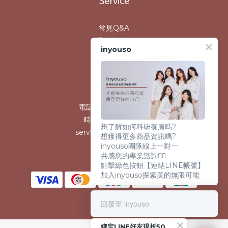
Service
常見Q&A
退換貨政策
inyouso
運送政策
條款與細則
Contact us
電話 /0800-559-980
時間 / 10:00-17:30
想了解如何科研養膚嗎?
service@inyouso.com
想獲得更多商品資訊嗎?
inyouso團隊線上一對一
共感您的專業諮詢👩‍⚕️
點擊綠色按鈕【連結LINE帳號】
加入inyouso探索美的無限可能
回覆至 inyouso
綁定LINE好友現折50元！