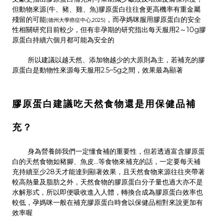
但動物來源
(
牛、豬、雞、魚
)
膠原蛋白往往會更高機率有重金屬
殘留的可能
，而孕媽咪服用膠原蛋白的安全
(
德州大學癌症中心
,2025)
性相關研究目前較少，但有非孕期的研究指出每天服用
2
～
10g
膠
原蛋白持續
六個月都可能為安全的
所以建議以
越
天然、添加物越少的大原則為主，若補充的膠
原蛋白是動物性來源每天服用
2.
5~5g
之間，效果最為顯著
膠原蛋白建議吃天然食物還是用保健品補
充？
身為營養師我們一定懂食補的重要性，但若透過富含膠原蛋
白的天然食物如豬腳、魚皮
…
等食物來補充的話，一定要每天補
充持續至少
28
天才能達到顯著效果，且天然食物來源往往夾帶著
較高熱量及脂肪之外，天然食物的膠原蛋白分子量也過大亦不是
水解形式，所以即便吸收進入人體，轉換合成為膠原蛋白效率也
較
低，孕媽咪一般在補充膠原蛋白
時會以保健品相對來說更加有
效率喔