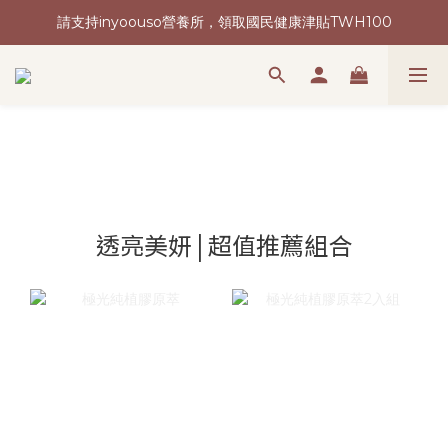
請支持inyoouso營養所，領取國民健康津貼TWH100
新會員加入再送購物金(現領現折)
讓台灣健康再次偉大 | 2026我們想要做的事
新會員加入再送購物金(現領現折)
透亮美妍 | 超值推薦組合