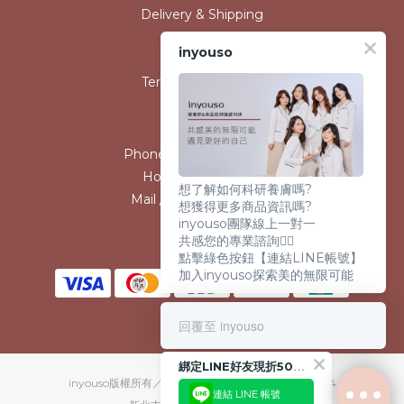
Delivery & Shipping
Payment
inyouso
Return Policy
Terms & Conditions
Contact
Phone / XX-XXX-XXX-XXX
Hours / XXXX-XXXX
想了解如何科研養膚嗎?
Mail / XXX@XXXX.COM
想獲得更多商品資訊嗎?
inyouso團隊線上一對一
共感您的專業諮詢👩‍⚕️
點擊綠色按鈕【連結LINE帳號】
加入inyouso探索美的無限可能
回覆至 inyouso
綁定LINE好友現折50元！
inyouso版權所有／火星生技股份有限公司／90723344
連結 LINE 帳號