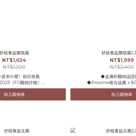
舒植養益菌噴霧
舒植養益菌噴霧2
NT$1,024
NT$1,999
NT$1,200
NT$2,400
《小資夯什麼》節目推薦
◆皮膚科醫師認證
獲2023《FG醫師評鑑》
◆Preomix複合益菌 x 
◆皮膚科醫師推薦
◆益膚植養技術打造好
加入購物車
加入購物車
0-99歲皆可使用
◆SOS專用穩膚
速舒緩保濕穩膚噴霧
◆小分子玻尿酸保
植養技術打造好肌微生態
◆極細膩的舒緩
ix複合益菌 x 80+植萃補給
--------------------------------
分子玻尿酸保濕固柢
◇基本規格：50
極細膩的舒緩呵護
◇使用方式
日常調理：每日針對需要保養的肌膚