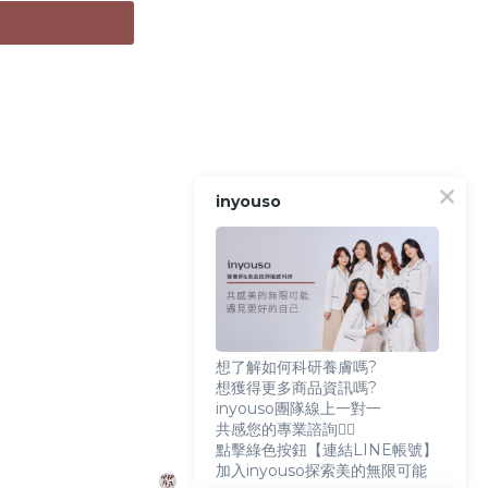
雙軸調理
膚健康
補充
固抵
---------------
/瓶
開水食用。可素食。
inyouso
發揮保養最佳化
想了解如何科研養膚嗎?
想獲得更多商品資訊嗎?
inyouso團隊線上一對一
共感您的專業諮詢👩‍⚕️
點擊綠色按鈕【連結LINE帳號】
加入inyouso探索美的無限可能