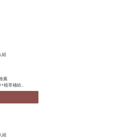
入組
推薦
80+植萃補給
肌微生態
噴霧
濕固柢
呵護
---------------
ml
部位噴3-5下，持