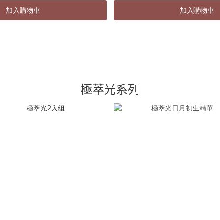
omix複合益菌雙軸調理
◆Preomix複合益菌
加入購物車
加入購物車
生素B3提升肌膚健康
◆維生素B3提升肌
益生質好菌養份補充
◆益生質好菌養份
植萃補給，加強固抵
◆植萃補給，加強
---------------------------------
--------------------------------
基本規格：60顆/瓶
◇基本規格：60顆
◇食用方式
◇食用方式
議飯前搭配冷溫開水食用。可素食。
每日1次2粒，建議飯前搭配冷溫
極萃光系列
◇建議事項
◇建議事項
養益菌噴霧，發揮保養最佳化
建議搭配舒植養益菌噴霧，