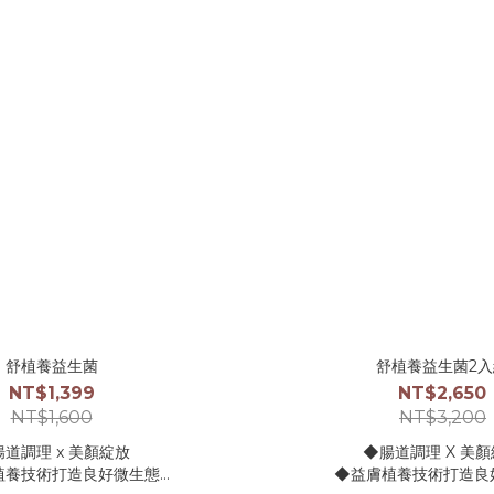
---------------------------------
續使用。
基本規格：50ml
即刻救援：噴3-5下完整包覆在
◇使用方式
對需要保養的肌膚部位噴3-5下，持
◇適用對象
續使用。
敏弱肌、全齡肌膚、嬰
-5下完整包覆在肌膚不穩定的部位
◇適用對象
全齡肌膚、嬰幼兒皆適用
舒植養益生菌
舒植養益生菌2
NT$1,399
NT$2,650
NT$1,600
NT$3,200
道調理 x 美顏綻放
◆腸道調理 X 美
植養技術打造良好微生態
◆益膚植養技術打造良